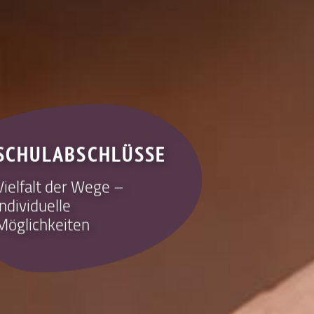
SCHULABSCHLÜSSE
Vielfalt der Wege –
individuelle
Möglichkeiten