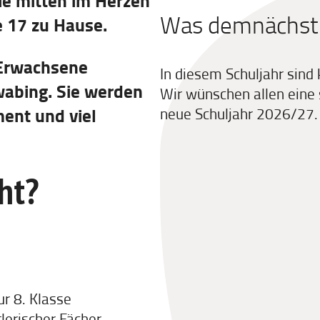
ie mitten im Herzen
Was demnächst b
 17 zu Hause.
 Erwachsene
In diesem Schuljahr sind
wabing. Sie werden
Wir wünschen allen eine 
ent und viel
neue Schuljahr 2026/27.
ht?
ur 8. Klasse
lerischer Fächer