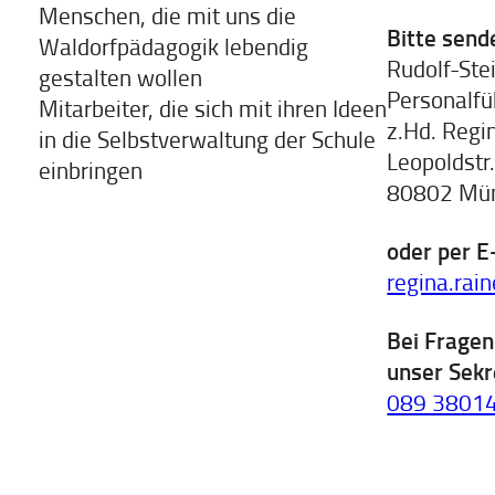
Menschen, die mit uns die
Bitte send
Waldorf­pädagogik lebendig
Rudolf-Ste
gestalten wollen
Personalf
Mitarbeiter, die sich mit ihren Ideen
z.Hd. Regi
in die Selbst­verwaltung der Schule
Leopoldstr
einbringen
80802 Mü
oder per E
regina.rai
Bei Fragen
unser Sekr
089 3801