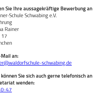
en Sie Ihre aussagekräftige Bewerbung an
iner-Schule Schwabing e.V.
ührung
na Rainer
. 17
nchen
-Mail an:
ner@waldorf
schule-
schwabing.
de
 können Sie sich auch gerne telefonisch an
etariat wenden:
40-47