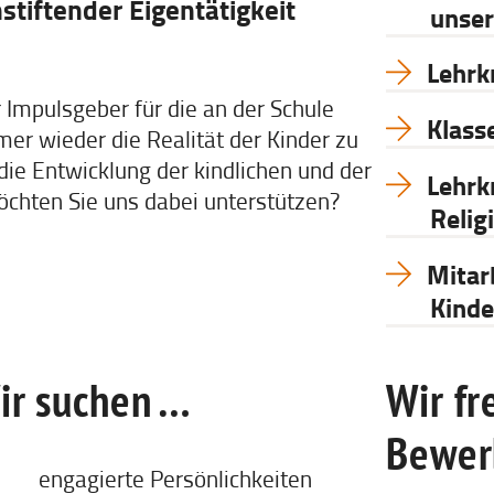
stiftender Eigentätigkeit
unser
Lehrk
r Impulsgeber für die an der Schule
Klass
er wieder die Realität der Kinder zu
die Entwicklung der kindlichen und der
Lehrk
öchten Sie uns dabei unterstützen?
Relig
Mitar
Kinde
ir suchen …
Wir fr
Bewer
engagierte Persön­lich­keiten